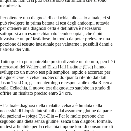
in quanto non ci si può basare solo sui sintomi che si sono
manifestati.
Per ottenere una diagnosi di celiachia, allo stato attuale, ci si
può rivolgere in prima battuta ai test degli anticorpi, tuttavia
per ottenere una diagnosi certa e definitiva è necessario
sottoporsi a un esame chiamato “endoscopia”, che è più
invasivo e un po’ fastidioso, in modo da poter prelevare una
porzione di tessuto intestinale per valutarne i possibili danni e
l’atrofia dei villi.
Tutto questo però potrebbe presto divenire un ricordo, perché i
ricercatori del Walter and Eliza Hall Institute (Usa) hanno
sviluppato un nuovo test più semplice, rapido e accurato per
diagnosticare la celiachia. Secondo quanto riferito dal dott.
Jason Tye-Din, gastroenterologo e responsabile della Ricerca
sulla Celiachia, il nuovo test diagnostico sarebbe in grado di
offrire un risultato preciso entro 24 ore.
«L’attuale diagnosi della malattia celiaca è limitata dalla
necessità di biopsie intestinali e dal assumere glutine da parte
dei pazienti – spiega Tye-Din – Per le molte persone che
seguono una dieta senza glutine, senza una diagnosi formale,
un test affidabile per la celiachia impone loro di consumare di