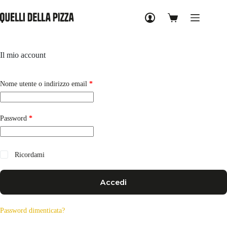
Salta
al
Carrello
contenuto
Il mio account
Richiesto
Nome utente o indirizzo email
*
Richiesto
Password
*
Ricordami
Accedi
Password dimenticata?